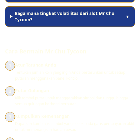
Bagaimana tingkat volatilitas dari slot Mr Chu
▼
Tycoon?
Cara Bermain Mr Chu Tycoon
Atur Taruhan Anda
1
Tentukan jumlah koin yang ingin Anda pertaruhkan untuk setiap
putaran menggunakan panel kontrol.
Putar Gulungan
2
Klik tombol putar untuk menggerakkan simbol dan tunggu hingga
semua gulungan berhenti berputar.
Kumpulkan Kemenangan
3
Dapatkan kombinasi simbol yang cocok pada garis pembayaran aktif
untuk memenangkan hadiah besar.