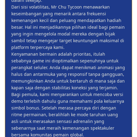
dalam sekejap.
Dari sisi volatilitas, Mr Chu Tycoon menawarkan
keseimbangan yang menarik antara frekuensi
kemenangan kecil dan peluang mendapatkan hadiah
besar. Hal ini menjadikannya pilihan ideal bagi pemain
yang ingin mengelola modal mereka dengan bijak
sambil tetap mengejar target keuntungan maksimal di
platform terpercaya kami.
Kenyamanan bermain adalah prioritas, itulah
sebabnya game ini dioptimalkan sepenuhnya untuk
perangkat seluler. Anda dapat menikmati animasi yang
halus dan antarmuka yang responsif tanpa gangguan,
memungkinkan Anda untuk bertaruh di mana saja dan
kapan saja dengan stabilitas koneksi yang terjamin.
Bagi pemula, kami menyarankan untuk mencoba versi
demo terlebih dahulu guna memahami pola keluarnya
simbol bonus. Setelah merasa percaya diri dengan
ritme permainan, beralihlah ke mode taruhan uang
asli untuk merasakan sensasi adrenalin yang
sebenarnya saat meraih kemenangan spektakuler
bersama komunitas pemain global.