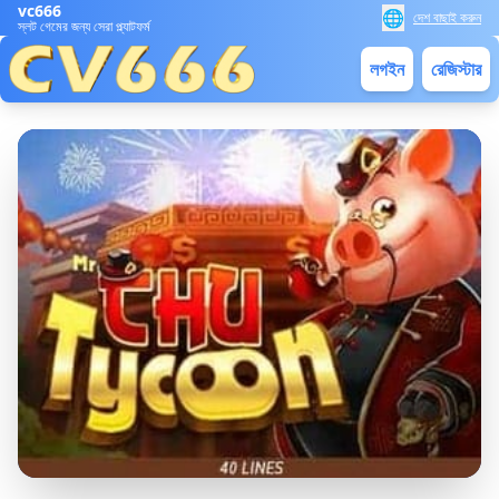
vc666
🌐
দেশ বাছাই করুন
স্লট গেমের জন্য সেরা প্ল্যাটফর্ম
লগইন
রেজিস্টার